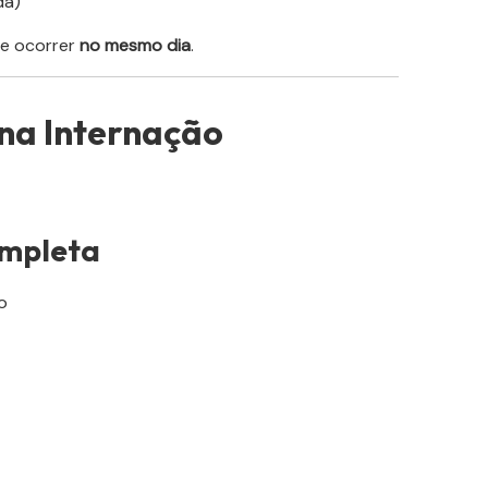
da)
de ocorrer
no mesmo dia
.
 na Internação
ompleta
o