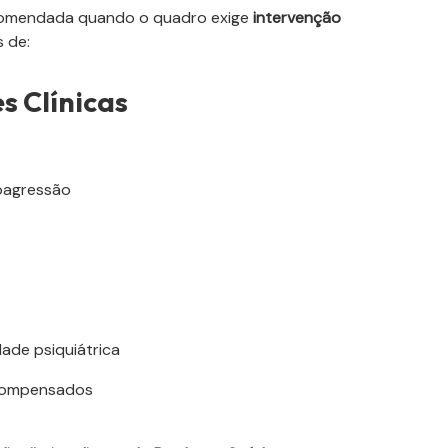
recomendada quando o quadro exige
intervenção
 de:
s Clínicas
toagressão
de psiquiátrica
scompensados