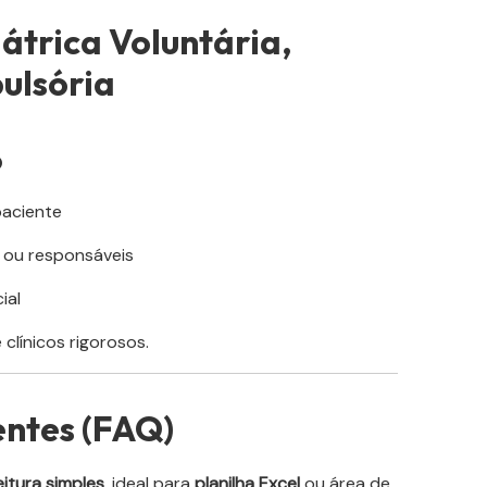
átrica Voluntária,
ulsória
o
aciente
s ou responsáveis
ial
clínicos rigorosos.
entes (FAQ)
itura simples
, ideal para
planilha Excel
ou área de