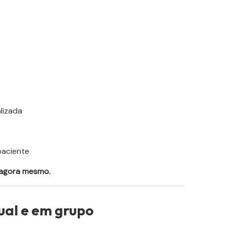
lizada
aciente
 agora mesmo.
ual e em grupo