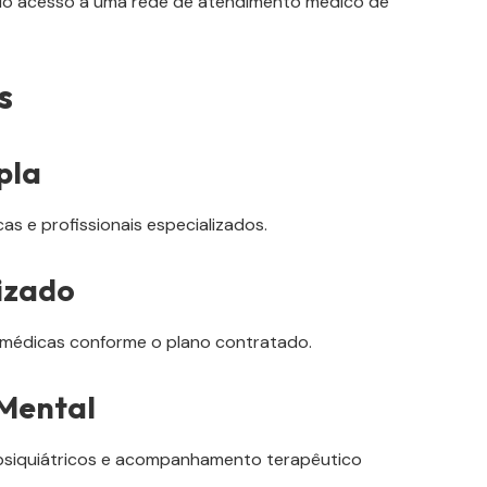
ndo acesso a uma rede de atendimento médico de
s
pla
cas e profissionais especializados.
izado
 médicas conforme o plano contratado.
 Mental
psiquiátricos e acompanhamento terapêutico