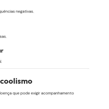
uências negativas.
sas.
ar
l.
lcoolismo
doença que pode exigir acompanhamento